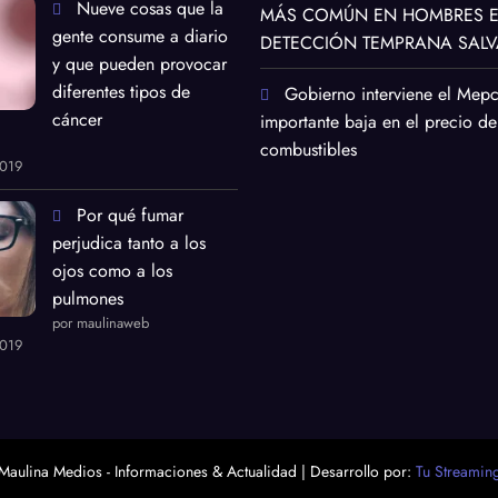
Nueve cosas que la
MÁS COMÚN EN HOMBRES EN
gente consume a diario
DETECCIÓN TEMPRANA SALV
y que pueden provocar
diferentes tipos de
Gobierno interviene el Mep
cáncer
importante baja en el precio de
combustibles
2019
Por qué fumar
perjudica tanto a los
ojos como a los
pulmones
por maulinaweb
2019
Maulina Medios - Informaciones & Actualidad | Desarrollo por:
Tu Streamin