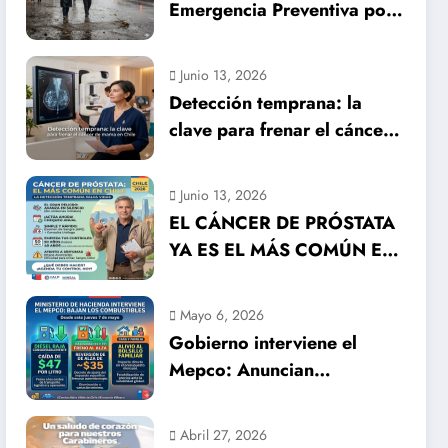
Emergencia Preventiva por
inminente temporal
histórico
Junio 13, 2026
Detección temprana: la
clave para frenar el cáncer
de mama en Chile
Junio 13, 2026
EL CÁNCER DE PRÓSTATA
YA ES EL MÁS COMÚN EN
HOMBRES EN CHILE: LA
DETECCIÓN TEMPRANA
Mayo 6, 2026
SALVA VIDAS
Gobierno interviene el
Mepco: Anuncian
importante baja en el
precio de los combustibles
Abril 27, 2026