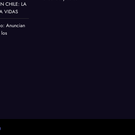
 CHILE: LA
A VIDAS
co: Anuncian
 los
g