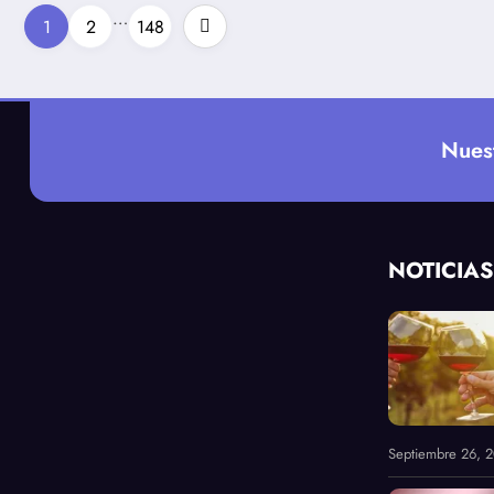
Paginación
…
1
2
148
de
entradas
Nues
NOTICIAS
Septiembre 26, 