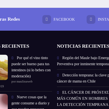
ras Redes
FACEBOOK
INST
 RECIENTES
NOTICIAS RECIENTE
Por qué el vino tinto
Región del Maule bajo Emerg
puede ser bueno para tus
Preventiva por inminente temporal
intestinos (si lo bebes con
Detección temprana: la clave p
moderación)
cáncer de mama en Chile
por maulinaweb
019
EL CÁNCER DE PRÓSTATA
Nueve cosas que la
MÁS COMÚN EN HOMBRES E
gente consume a diario y
LA DETECCIÓN TEMPRANA