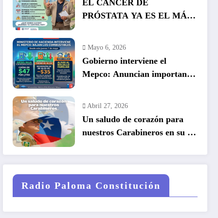
EL CÁNCER DE
PRÓSTATA YA ES EL MÁS
COMÚN EN HOMBRES EN
CHILE: LA DETECCIÓN
Mayo 6, 2026
TEMPRANA SALVA VIDAS
Gobierno interviene el
Mepco: Anuncian importante
baja en el precio de los
combustibles
Abril 27, 2026
Un saludo de corazón para
nuestros Carabineros en su 99
años de historia.
Radio Paloma Constitución