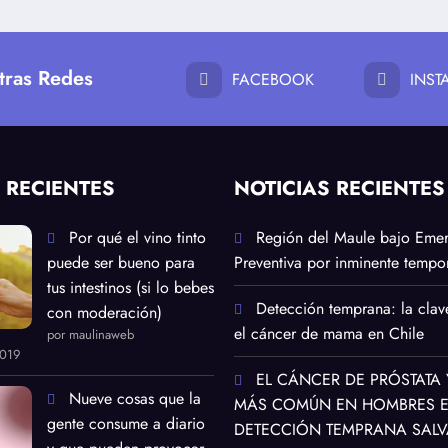
tras Redes
FACEBOOK
INS
 RECIENTES
NOTICIAS RECIENTES
Por qué el vino tinto
Región del Maule bajo Eme
puede ser bueno para
Preventiva por inminente tempor
tus intestinos (si lo bebes
Detección temprana: la clav
con moderación)
el cáncer de mama en Chile
por maulinaweb
2019
EL CÁNCER DE PRÓSTATA 
Nueve cosas que la
MÁS COMÚN EN HOMBRES EN
gente consume a diario
DETECCIÓN TEMPRANA SALV