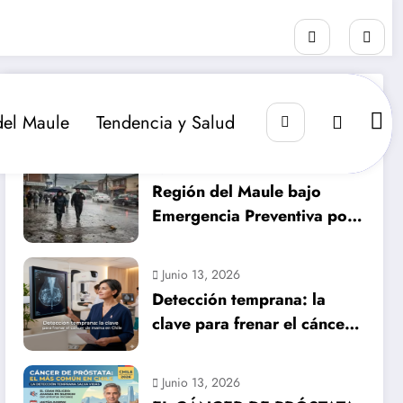
RECIENTE
POPULAR
COMENTARIO
del Maule
Tendencia y Salud
Julio 14, 2026
Región del Maule bajo
Emergencia Preventiva por
inminente temporal
histórico
Junio 13, 2026
Detección temprana: la
clave para frenar el cáncer
de mama en Chile
Junio 13, 2026