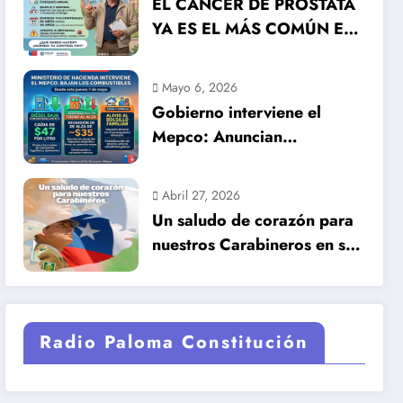
EL CÁNCER DE PRÓSTATA
YA ES EL MÁS COMÚN EN
HOMBRES EN CHILE: LA
DETECCIÓN TEMPRANA
Mayo 6, 2026
SALVA VIDAS
Gobierno interviene el
Mepco: Anuncian
importante baja en el
precio de los combustibles
Abril 27, 2026
Un saludo de corazón para
nuestros Carabineros en su
99 años de historia.
Radio Paloma Constitución