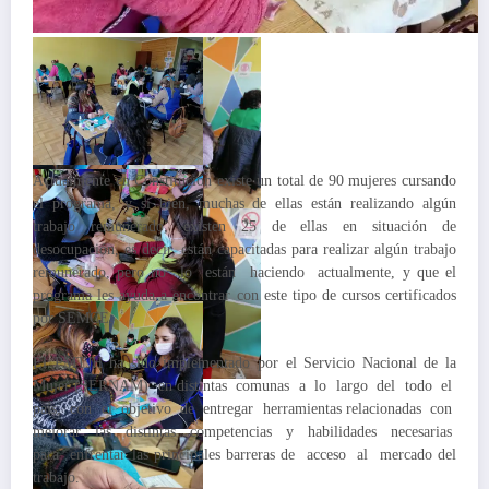
Actualmente en Constitución existe un total de 90 mujeres cursando
el programa, y si bien, muchas de ellas están realizando algún
trabajo remunerado, existen 25 de ellas en situación de
desocupación, es decir, están capacitadas para realizar algún trabajo
remunerado, pero no lo están haciendo actualmente, y que el
programa les ayuda a encontrar con este tipo de cursos certificados
por SEMCE.
El PMTJH ha sido implementado por el Servicio Nacional de la
Mujer (SERNAM) en distintas comunas a lo largo del todo el
país, con el objetivo de entregar herramientas relacionadas con
mejorar las distintas competencias y habilidades necesarias
para enfrentar las principales barreras de acceso al mercado del
trabajo.