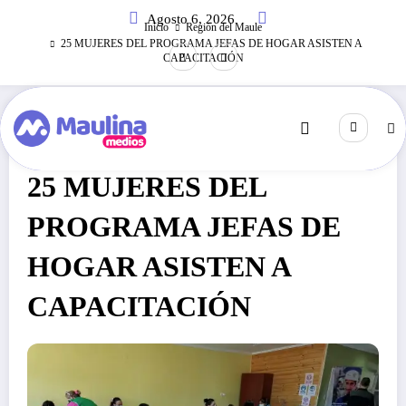
Saltar
Agosto 6, 2026
al
Inicio
Región del Maule
contenido
25 MUJERES DEL PROGRAMA JEFAS DE HOGAR ASISTEN A
CAPACITACIÓN
Región Del Maule
Septiembre 8, 2021
247
Visitas
25 MUJERES DEL
PROGRAMA JEFAS DE
HOGAR ASISTEN A
CAPACITACIÓN