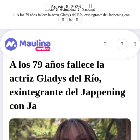
Saltar
Agosto 8, 2026
al
Inicio
Actualidad
Nacional
contenido
A los 79 años fallece la actriz Gladys del Río, exintegrante del Jappening con
Ja
Nacional
Octubre 30, 2021
300
Visitas
A los 79 años fallece la
actriz Gladys del Río,
exintegrante del Jappening
con Ja