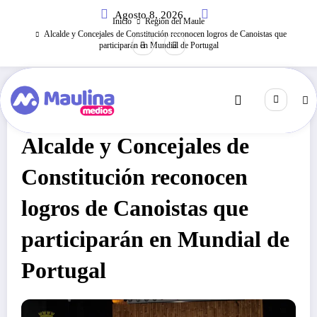
Saltar
Agosto 8, 2026
al
Inicio
Región del Maule
contenido
Alcalde y Concejales de Constitución reconocen logros de Canoistas que
participarán en Mundial de Portugal
Región Del Maule
Julio 9, 2021
242
Visitas
Alcalde y Concejales de
Constitución reconocen
logros de Canoistas que
participarán en Mundial de
Portugal