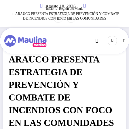
Saltar
Agosto 10, 2026
al
Inicio
Región del Maule
contenido
ARAUCO PRESENTA ESTRATEGIA DE PREVENCIÓN Y COMBATE
DE INCENDIOS CON FOCO EN LAS COMUNIDADES
Región Del Maule
Diciembre 21, 2020
285
Visitas
ARAUCO PRESENTA
ESTRATEGIA DE
PREVENCIÓN Y
COMBATE DE
INCENDIOS CON FOCO
EN LAS COMUNIDADES