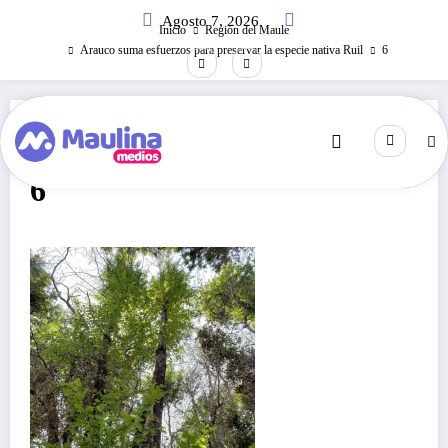
Saltar
Agosto 7, 2026
al
Inicio
Región del Maule
contenido
Arauco suma esfuerzos para preservar la especie nativa Ruil
6
Agosto 18, 2020
200
Visitas
6