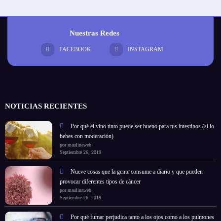
Nuestras Redes
FACEBOOK
INSTAGRAM
NOTICIAS RECIENTES
Por qué el vino tinto puede ser bueno para tus intestinos (si lo
bebes con moderación)
por maulinaweb
Septiembre 26, 2019
Nueve cosas que la gente consume a diario y que pueden
provocar diferentes tipos de cáncer
por maulinaweb
Septiembre 26, 2019
Por qué fumar perjudica tanto a los ojos como a los pulmones