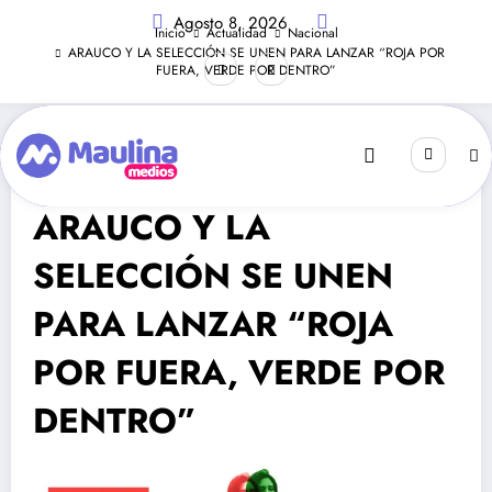
Saltar
Agosto 8, 2026
al
Inicio
Actualidad
Nacional
contenido
ARAUCO Y LA SELECCIÓN SE UNEN PARA LANZAR “ROJA POR
FUERA, VERDE POR DENTRO”
Nacional
Octubre 8, 2020
226
Visitas
ARAUCO Y LA
SELECCIÓN SE UNEN
PARA LANZAR “ROJA
POR FUERA, VERDE POR
DENTRO”