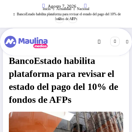
Saltar
Agosto 7, 2026
al
Inicio
Actualidad
Nacional
contenido
BancoEstado habilita plataforma para revisar el estado del pago del 10% de
fondos de AFPs
Nacional
Agosto 11, 2020
267
Visitas
BancoEstado habilita
plataforma para revisar el
estado del pago del 10% de
fondos de AFPs