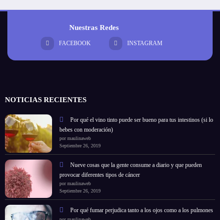
Nuestras Redes
FACEBOOK
INSTAGRAM
NOTICIAS RECIENTES
Por qué el vino tinto puede ser bueno para tus intestinos (si lo
bebes con moderación)
por maulinaweb
Septiembre 26, 2019
Nueve cosas que la gente consume a diario y que pueden
provocar diferentes tipos de cáncer
por maulinaweb
Septiembre 26, 2019
Por qué fumar perjudica tanto a los ojos como a los pulmones
por maulinaweb