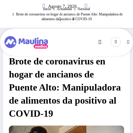
Saltar
Agosto 7, 2026
al
Inicio
Actualidad
Nacional
contenido
Brote de coronavirus en hogar de ancianos de Puente Alto: Manipuladora de
alimentos da positivo al COVID-19
Nacional
Marzo 28, 2020
226
Visitas
Brote de coronavirus en
hogar de ancianos de
Puente Alto: Manipuladora
de alimentos da positivo al
COVID-19