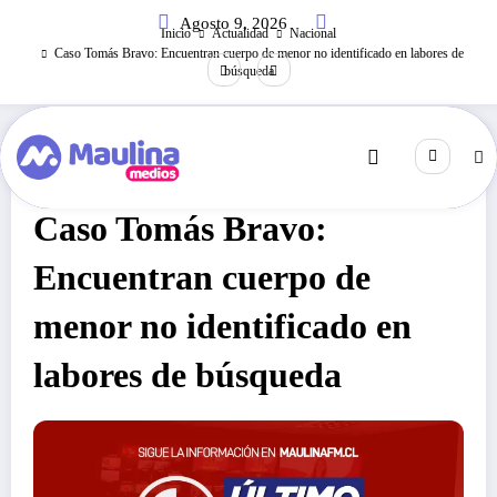
Saltar
Agosto 9, 2026
al
Inicio
Actualidad
Nacional
contenido
Caso Tomás Bravo: Encuentran cuerpo de menor no identificado en labores de
búsqueda
Nacional
Febrero 26, 2021
249
Visitas
Caso Tomás Bravo:
Encuentran cuerpo de
menor no identificado en
labores de búsqueda