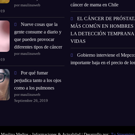
cáncer de mama en Chile
por maulinaweb
019
EL CÁNCER DE PRÓSTATA
Nueve cosas que la
MÁS COMÚN EN HOMBRES E
gente consume a diario y
LA DETECCIÓN TEMPRANA
que pueden provocar
VIDAS
diferentes tipos de cáncer
por maulinaweb
Gobierno interviene el Mepco
019
importante baja en el precio de lo
Por qué fumar
perjudica tanto a los ojos
como a los pulmones
por maulinaweb
Septiembre 26, 2019
Maulina Medios - Informaciones & Actualidad | Desarrollo por:
Tu Streaming