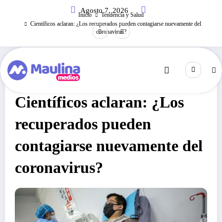
Saltar
Agosto 7, 2026
al
Inicio
Tendencia y Salud
contenido
Científicos aclaran: ¿Los recuperados pueden contagiarse nuevamente del
coronavirus?
Tendencia Y Salud
Abril 18, 2020
233
Visitas
Científicos aclaran: ¿Los
recuperados pueden
contagiarse nuevamente del
coronavirus?