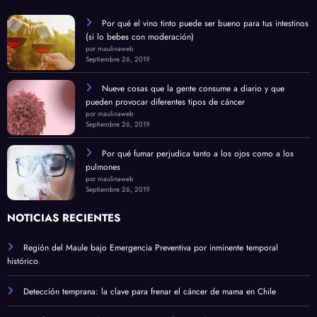
Por qué el vino tinto puede ser bueno para tus intestinos
(si lo bebes con moderación)
por maulinaweb
Septiembre 26, 2019
Nueve cosas que la gente consume a diario y que
pueden provocar diferentes tipos de cáncer
por maulinaweb
Septiembre 26, 2019
Por qué fumar perjudica tanto a los ojos como a los
pulmones
por maulinaweb
Septiembre 26, 2019
NOTICIAS RECIENTES
Región del Maule bajo Emergencia Preventiva por inminente temporal
histórico
Detección temprana: la clave para frenar el cáncer de mama en Chile