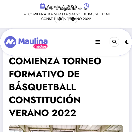
Saltar
Agosto 7, 2026
al
Inicio
Región del Maule
contenido
COMIENZA TORNEO FORMATIVO DE BÁSQUETBALL
CONSTITUCIÓN VERANO 2022
Región Del Maule
Enero 17, 2022
262
Visitas
COMIENZA TORNEO
FORMATIVO DE
BÁSQUETBALL
CONSTITUCIÓN
VERANO 2022