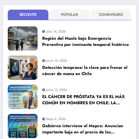
RECIENTE
POPULAR
COMENTARIO
Julio 14, 2026
Región del Maule bajo Emergencia
Preventiva por inminente temporal histórico
Junio 13, 2026
Detección temprana: la clave para frenar el
cáncer de mama en Chile
Junio 13, 2026
EL CÁNCER DE PRÓSTATA YA ES EL MÁS
COMÚN EN HOMBRES EN CHILE: LA
DETECCIÓN TEMPRANA SALVA VIDAS
Mayo 6, 2026
Gobierno interviene el Mepco: Anuncian
importante baja en el precio de los
combustibles