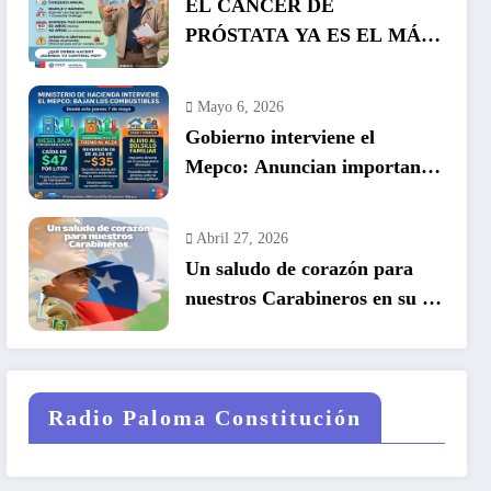
EL CÁNCER DE
PRÓSTATA YA ES EL MÁS
COMÚN EN HOMBRES EN
CHILE: LA DETECCIÓN
Mayo 6, 2026
TEMPRANA SALVA VIDAS
Gobierno interviene el
Mepco: Anuncian importante
baja en el precio de los
combustibles
Abril 27, 2026
Un saludo de corazón para
nuestros Carabineros en su 99
años de historia.
Radio Paloma Constitución