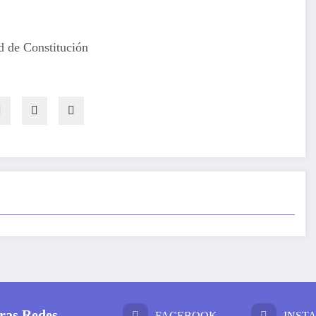
d de Constitución
ras Redes
FACEBOOK
INST