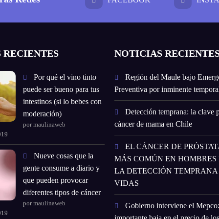
 RECIENTES
NOTICIAS RECIENTE
Por qué el vino tinto
Región del Maule bajo Emerg
puede ser bueno para tus
Preventiva por inminente temporal
intestinos (si lo bebes con
Detección temprana: la clave p
moderación)
cáncer de mama en Chile
por maulinaweb
019
EL CÁNCER DE PRÓSTATA
Nueve cosas que la
MÁS COMÚN EN HOMBRES E
gente consume a diario y
LA DETECCIÓN TEMPRANA
que pueden provocar
VIDAS
diferentes tipos de cáncer
por maulinaweb
Gobierno interviene el Mepco
019
importante baja en el precio de lo