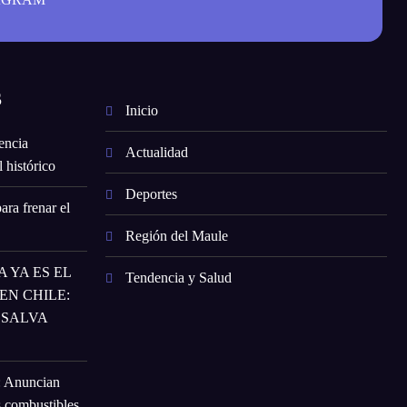
S
Inicio
encia
Actualidad
 histórico
Deportes
ara frenar el
Región del Maule
 YA ES EL
Tendencia y Salud
N CHILE:
 SALVA
: Anuncian
s combustibles