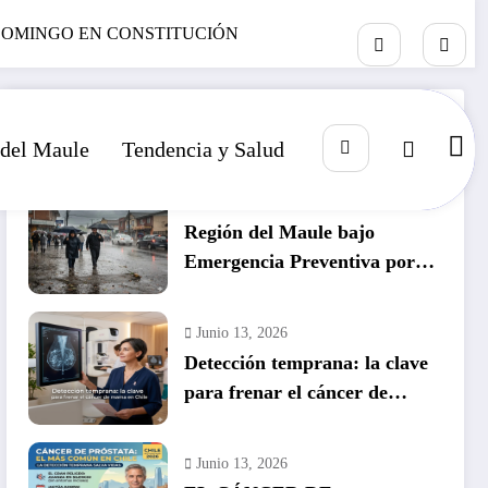
 DOMINGO EN CONSTITUCIÓN
RECIENTE
POPULAR
COMENTARIO
 del Maule
Tendencia y Salud
Julio 14, 2026
Región del Maule bajo
Emergencia Preventiva por
inminente temporal histórico
Junio 13, 2026
Detección temprana: la clave
para frenar el cáncer de
mama en Chile
Junio 13, 2026