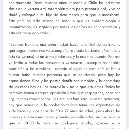
entusiasmado “hace muchos años llegaron a Chile las primeras
dosis de la vacuna anti sarampión y era para probarla acá, y yo no
dudé y coloqué a mi hijo de siete meses para que lo inocularan.
Este país ha sido señero en todo lo que es epidemiología e
inmunización, es seguido por todos los países de Latinoamérica y
esta vez no quedó atrás”.
“Estamos frente a una enfermedad bastante difícil de controlar y
que seguramente nos va acompañar durante bastantes años más y
ésta (la vacuna) es un arma poderosa, y la estamos usando. Por eso
yo invito a todas las personas a vacunarse …siempre ha habido
oposición a los cambios… cuando el agua en este país se iba a
fluorar hubo muchas personas que se opusieron, pero hoy las
aguas tienen flúor y las pastas dentífricas también y la dentadura
de los niños hoy es una maravilla y no lo que era antes. Todos los
cambios tienen siempre oposición y hay que respetarlas, pero con
argumentos convencerlos. Las vacunas han sido un arma poderosa,
hay que pensar que la población chilena tenía una expectativa de
vida hace algunos años de 50 a 77 años de edad, pero ahora las
nuevas generaciones tienen grandes posibilidades, incluso se dice
que al 2030 la vida se prologará mucho, gracias a la