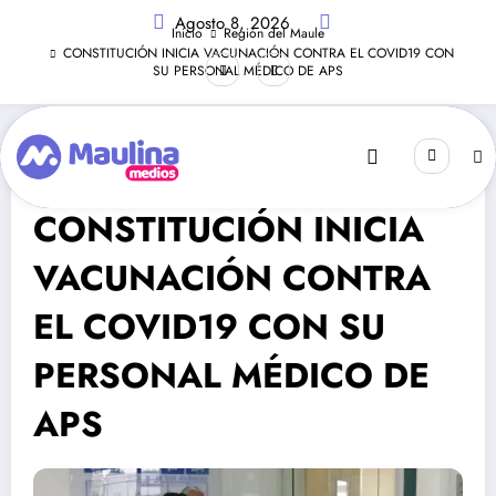
Saltar
Agosto 8, 2026
al
Inicio
Región del Maule
contenido
CONSTITUCIÓN INICIA VACUNACIÓN CONTRA EL COVID19 CON
SU PERSONAL MÉDICO DE APS
Región Del Maule
Febrero 2, 2021
222
Visitas
CONSTITUCIÓN INICIA
VACUNACIÓN CONTRA
EL COVID19 CON SU
PERSONAL MÉDICO DE
APS