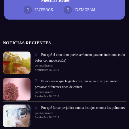
Nuestras Redes
FACEBOOK
INSTAGRAM
NOTICIAS RECIENTES
Por qué el vino tinto puede ser bueno para tus intestinos (si lo
bebes con moderación)
por maulinaweb
Septiembre 26, 2019
Nueve cosas que la gente consume a diario y que pueden
provocar diferentes tipos de cáncer
por maulinaweb
Septiembre 26, 2019
Por qué fumar perjudica tanto a los ojos como a los pulmones
por maulinaweb
Septiembre 26, 2019