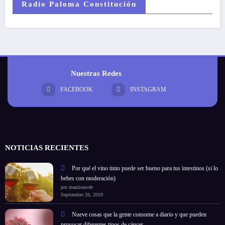
Radio Paloma Constitución
Nuestras Redes
FACEBOOK
INSTAGRAM
NOTICIAS RECIENTES
Por qué el vino tinto puede ser bueno para tus intestinos (si lo
bebes con moderación)
por maulinaweb
Septiembre 26, 2019
Nueve cosas que la gente consume a diario y que pueden
provocar diferentes tipos de cáncer