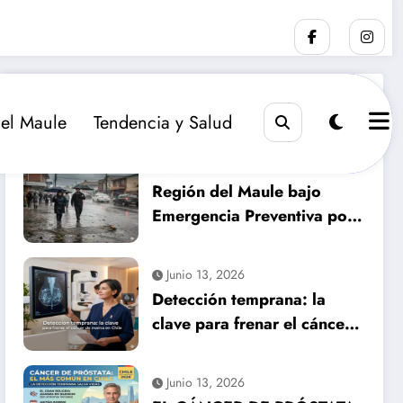
RECIENTE
POPULAR
COMENTARIO
el Maule
Tendencia y Salud
Julio 14, 2026
Región del Maule bajo
Emergencia Preventiva por
inminente temporal
histórico
Junio 13, 2026
Detección temprana: la
clave para frenar el cáncer
de mama en Chile
Junio 13, 2026