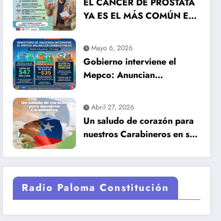
EL CÁNCER DE PRÓSTATA
YA ES EL MÁS COMÚN EN
HOMBRES EN CHILE: LA
DETECCIÓN TEMPRANA
Mayo 6, 2026
SALVA VIDAS
Gobierno interviene el
Mepco: Anuncian
importante baja en el
precio de los combustibles
Abril 27, 2026
Un saludo de corazón para
nuestros Carabineros en su
99 años de historia.
Radio Paloma Constitución