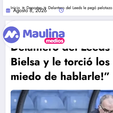
Saltar
Inicio
Deportes
Delantero del Leeds le pegó pelotazo a
al
Agosto 8, 2026
contenido
Deportes
Abril 28, 2021
233
Visitas
Delantero del Leeds
Bielsa y le torció lo
miedo de hablarle!”