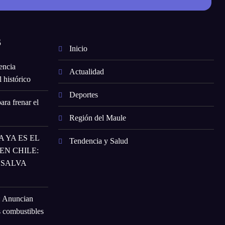
S
Inicio
encia
Actualidad
 histórico
Deportes
ara frenar el
Región del Maule
 YA ES EL
Tendencia y Salud
N CHILE:
 SALVA
: Anuncian
s combustibles