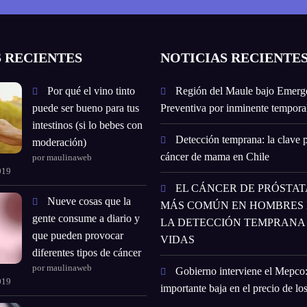
 RECIENTES
NOTICIAS RECIENTE
Por qué el vino tinto
Región del Maule bajo Emerg
puede ser bueno para tus
Preventiva por inminente temporal
intestinos (si lo bebes con
Detección temprana: la clave p
moderación)
cáncer de mama en Chile
por maulinaweb
019
EL CÁNCER DE PRÓSTATA
Nueve cosas que la
MÁS COMÚN EN HOMBRES E
gente consume a diario y
LA DETECCIÓN TEMPRANA
que pueden provocar
VIDAS
diferentes tipos de cáncer
por maulinaweb
Gobierno interviene el Mepco
019
importante baja en el precio de lo