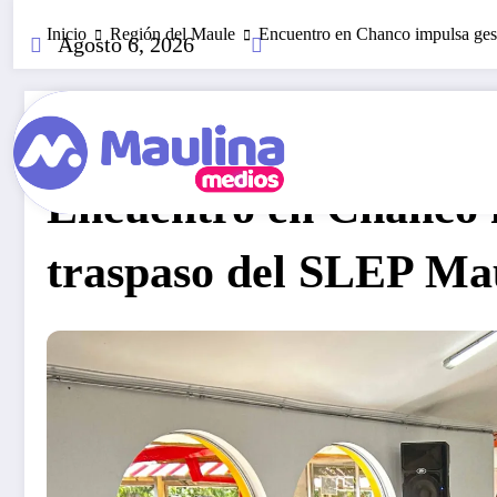
Saltar
Inicio
Región del Maule
Encuentro en Chanco impulsa ges
al
Agosto 6, 2026
contenido
Región Del Maule
Febrero 19, 2024
296
Visitas
Encuentro en Chanco i
traspaso del SLEP Ma