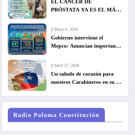
EL CÁNCER DE
PRÓSTATA YA ES EL MÁS
COMÚN EN HOMBRES EN
CHILE: LA DETECCIÓN
Mayo 6, 2026
TEMPRANA SALVA VIDAS
Gobierno interviene el
Mepco: Anuncian importante
baja en el precio de los
combustibles
Abril 27, 2026
Un saludo de corazón para
nuestros Carabineros en su 99
años de historia.
Radio Paloma Constitución