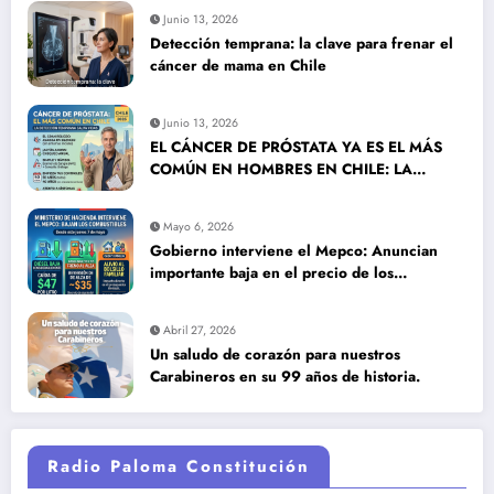
Junio 13, 2026
Detección temprana: la clave para frenar el
cáncer de mama en Chile
Junio 13, 2026
EL CÁNCER DE PRÓSTATA YA ES EL MÁS
COMÚN EN HOMBRES EN CHILE: LA
DETECCIÓN TEMPRANA SALVA VIDAS
Mayo 6, 2026
Gobierno interviene el Mepco: Anuncian
importante baja en el precio de los
combustibles
Abril 27, 2026
Un saludo de corazón para nuestros
Carabineros en su 99 años de historia.
Radio Paloma Constitución