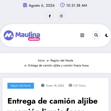
Saltar
Agosto 6, 2026
10:31:39 AM
al
contenido
Inicio
Región del Maule
Entrega de camión aljibe y camión limpia fosas
Región Del Maule
Enero 18, 2023
256
Visitas
Entrega de camión aljibe