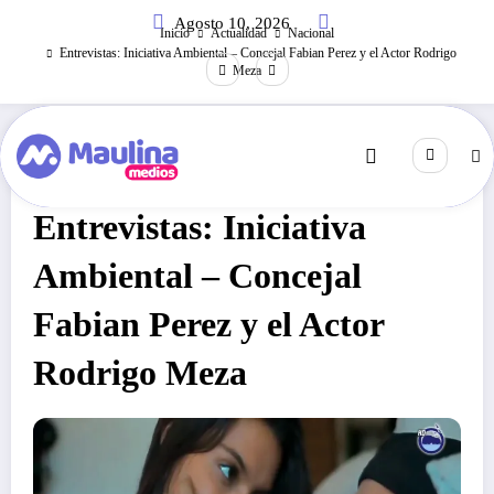
Saltar
Agosto 10, 2026
al
Inicio
Actualidad
Nacional
contenido
Entrevistas: Iniciativa Ambiental – Concejal Fabian Perez y el Actor Rodrigo
Meza
Nacional
Octubre 16, 2019
300
Visitas
Entrevistas: Iniciativa
Ambiental – Concejal
Fabian Perez y el Actor
Rodrigo Meza