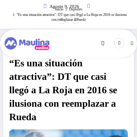
Saltar
Agosto 9, 2026
al
Inicio
Deportes
contenido
“Es una situación atractiva”: DT que casi llegó a La Roja en 2016 se ilusiona
con reemplazar a Rueda
Deportes
Diciembre 23, 2020
217
Visitas
“Es una situación
atractiva”: DT que casi
llegó a La Roja en 2016 se
ilusiona con reemplazar a
Rueda