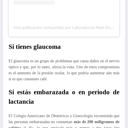
Una publicación compartida por Laboratorios Heel España (@heelspain)
Si tienes glaucoma
El glaucoma es un grupo de problemas que causa daños en el nervio
óptico y que, por lo tanto, afecta la vista. Uno de estos compromisos
es el aumento de la presión ocular, lo que podría aumentar aún más
si es que consumes café.
Si estás embarazada o en periodo de
lactancia
El Colegio Americano de Obstetricia y Ginecología recomienda que
las personas embarazadas no consuman
más de 200 miligramos de
cafeína
al día, lo que equivale más o menos a dos tazas (no