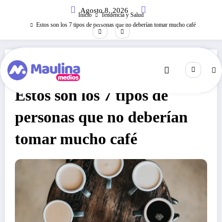
Saltar
Agosto 8, 2026
al
Inicio
Tendencia y Salud
contenido
Estos son los 7 tipos de personas que no deberían tomar mucho café
Tendencia Y Salud
Marzo 15, 2022
278
Visitas
Estos son los 7 tipos de
personas que no deberían
tomar mucho café