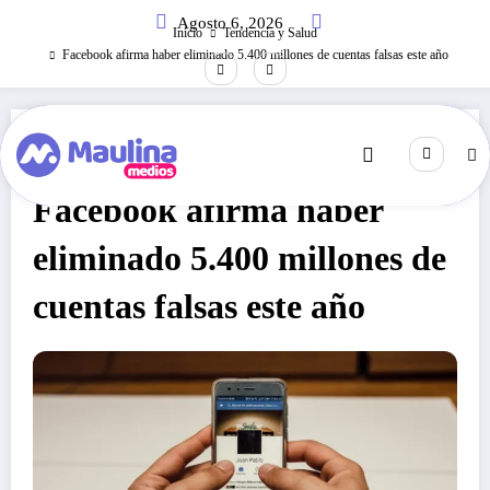
Saltar
Agosto 6, 2026
al
Inicio
Tendencia y Salud
contenido
Facebook afirma haber eliminado 5.400 millones de cuentas falsas este año
Tendencia Y Salud
Noviembre 14, 2019
224
Visitas
Facebook afirma haber
eliminado 5.400 millones de
cuentas falsas este año