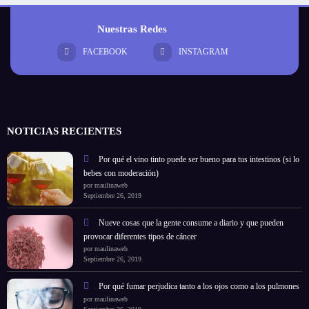
Nuestras Redes
FACEBOOK
INSTAGRAM
NOTICIAS RECIENTES
Por qué el vino tinto puede ser bueno para tus intestinos (si lo
bebes con moderación)
por maulinaweb
Septiembre 26, 2019
Nueve cosas que la gente consume a diario y que pueden
provocar diferentes tipos de cáncer
por maulinaweb
Septiembre 26, 2019
Por qué fumar perjudica tanto a los ojos como a los pulmones
por maulinaweb