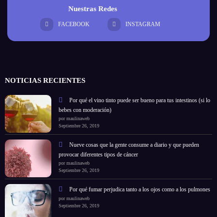
Nuestras Redes
FACEBOOK
INSTAGRAM
NOTICIAS RECIENTES
Por qué el vino tinto puede ser bueno para tus intestinos (si lo
bebes con moderación)
por maulinaweb
Septiembre 26, 2019
Nueve cosas que la gente consume a diario y que pueden
provocar diferentes tipos de cáncer
por maulinaweb
Septiembre 26, 2019
Por qué fumar perjudica tanto a los ojos como a los pulmones
por maulinaweb
Septiembre 26, 2019