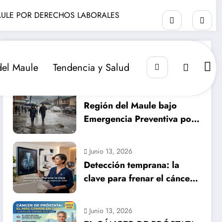
AULE POR DERECHOS LABORALES
RECIENTE
POPULAR
COMENTARIO
del Maule
Tendencia y Salud
Julio 14, 2026
Región del Maule bajo
Emergencia Preventiva por
inminente temporal
histórico
Junio 13, 2026
Detección temprana: la
clave para frenar el cáncer
de mama en Chile
Junio 13, 2026