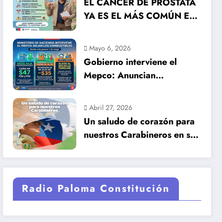
EL CÁNCER DE PRÓSTATA
YA ES EL MÁS COMÚN EN
HOMBRES EN CHILE: LA
DETECCIÓN TEMPRANA
Mayo 6, 2026
SALVA VIDAS
Gobierno interviene el
Mepco: Anuncian
importante baja en el
precio de los combustibles
Abril 27, 2026
Un saludo de corazón para
nuestros Carabineros en su
99 años de historia.
Radio Paloma Constitución