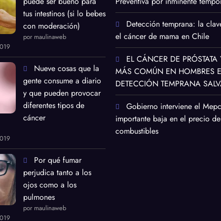
puede ser bueno para
Preventiva por inminente tempor
tus intestinos (si lo bebes
Detección temprana: la clav
con moderación)
el cáncer de mama en Chile
por maulinaweb
2019
EL CÁNCER DE PRÓSTATA 
Nueve cosas que la
MÁS COMÚN EN HOMBRES EN
gente consume a diario
DETECCIÓN TEMPRANA SALV
y que pueden provocar
diferentes tipos de
Gobierno interviene el Mep
cáncer
importante baja en el precio de
combustibles
2019
Por qué fumar
perjudica tanto a los
ojos como a los
pulmones
por maulinaweb
2019