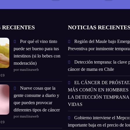
 RECIENTES
NOTICIAS RECIENTE
Por qué el vino tinto
Región del Maule bajo Emerg
puede ser bueno para tus
Preventiva por inminente temporal
intestinos (si lo bebes con
Detección temprana: la clave p
moderación)
cáncer de mama en Chile
por maulinaweb
019
EL CÁNCER DE PRÓSTATA
Nueve cosas que la
MÁS COMÚN EN HOMBRES E
gente consume a diario y
LA DETECCIÓN TEMPRANA
que pueden provocar
VIDAS
diferentes tipos de cáncer
por maulinaweb
Gobierno interviene el Mepco
019
importante baja en el precio de lo