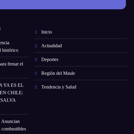
S
Inicio
encia
Actualidad
 histórico
Deportes
ara frenar el
Región del Maule
 YA ES EL
Tendencia y Salud
N CHILE:
 SALVA
: Anuncian
s combustibles