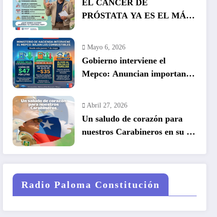
EL CÁNCER DE
PRÓSTATA YA ES EL MÁS
COMÚN EN HOMBRES EN
CHILE: LA DETECCIÓN
Mayo 6, 2026
TEMPRANA SALVA VIDAS
Gobierno interviene el
Mepco: Anuncian importante
baja en el precio de los
combustibles
Abril 27, 2026
Un saludo de corazón para
nuestros Carabineros en su 99
años de historia.
Radio Paloma Constitución