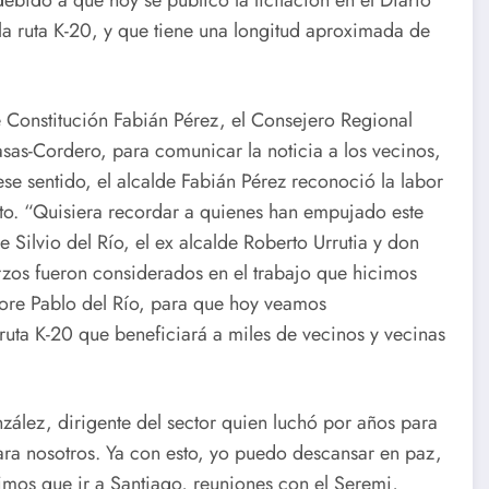
ebido a que hoy se publicó la licitación en el Diario
la ruta K-20, y que tiene una longitud aproximada de
e Constitución Fabián Pérez, el Consejero Regional
sas-Cordero, para comunicar la noticia a los vecinos,
e sentido, el alcalde Fabián Pérez reconoció la labor
to. “Quisiera recordar a quienes han empujado este
Silvio del Río, el ex alcalde Roberto Urrutia y don
rzos fueron considerados en el trabajo que hicimos
Core Pablo del Río, para que hoy veamos
ruta K-20 que beneficiará a miles de vecinos y vecinas
zález, dirigente del sector quien luchó por años para
ara nosotros. Ya con esto, yo puedo descansar en paz,
vimos que ir a Santiago, reuniones con el Seremi,