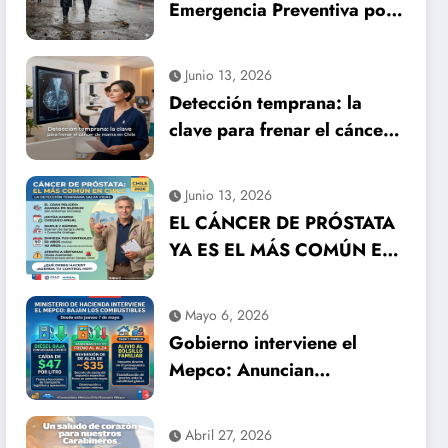
Emergencia Preventiva por
inminente temporal
histórico
Junio 13, 2026
Detección temprana: la
clave para frenar el cáncer
de mama en Chile
Junio 13, 2026
EL CÁNCER DE PRÓSTATA
YA ES EL MÁS COMÚN EN
HOMBRES EN CHILE: LA
DETECCIÓN TEMPRANA
Mayo 6, 2026
SALVA VIDAS
Gobierno interviene el
Mepco: Anuncian
importante baja en el
precio de los combustibles
Abril 27, 2026