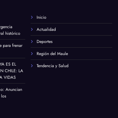
Inicio
rgencia
Actualidad
al histórico
Deportes
e para frenar
Región del Maule
YA ES EL
Tendencia y Salud
 CHILE: LA
A VIDAS
co: Anuncian
 los