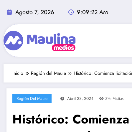
Saltar
al
Agosto 7, 2026
9:09:23 AM
contenido
Inicio
Región del Maule
Histórico: Comienza licitaci
Región Del Maule
Abril 23, 2024
276
Visitas
Histórico: Comienza 