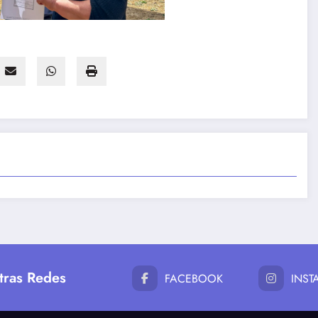
tras Redes
FACEBOOK
INS