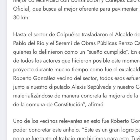
mejor conectividad con Constitución y Curepto. Esto d
Oficial, que busca al mejor oferente para pavimentar 
30 km.
Hasta el sector de Coipué se trasladaron el Alcalde d
Pablo del Río y el Seremi de Obras Públicas Renzo Ca
quienes lo definieron como un “sueño cumplido”. En es
de todos los actores que hicieron posible este momen
proyecto durante mucho tiempo como fue el ex alcalde 
Roberto González vecino del sector, todos esos esfue
junto a nuestro diputado Alexis Sepúlveda y nuestro 
materializándose de manera concreta la mejora de la 
de la comuna de Constitución”, afirmó.
Uno de los vecinos relevantes en esto fue Roberto Gon
poder concretar este anhelo. “Este es un gran logro p
porque fue tanto el trabajo que hicimos para esto. Tu