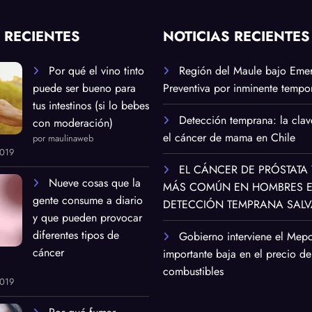
 RECIENTES
NOTICIAS RECIENTES
Por qué el vino tinto
Región del Maule bajo Eme
puede ser bueno para
Preventiva por inminente tempor
tus intestinos (si lo bebes
Detección temprana: la clav
con moderación)
el cáncer de mama en Chile
por maulinaweb
2019
EL CÁNCER DE PRÓSTATA 
Nueve cosas que la
MÁS COMÚN EN HOMBRES EN
gente consume a diario
DETECCIÓN TEMPRANA SALV
y que pueden provocar
diferentes tipos de
Gobierno interviene el Mep
cáncer
importante baja en el precio de
combustibles
2019