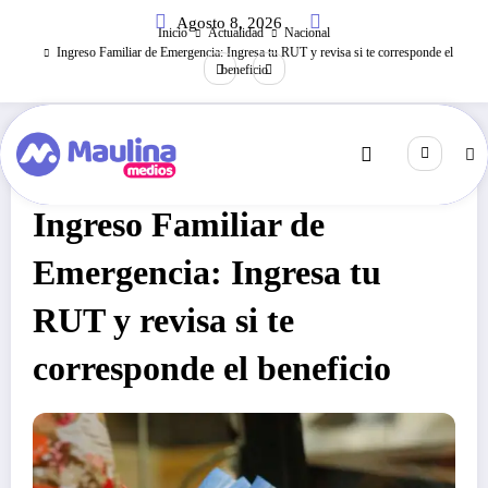
Saltar
Agosto 8, 2026
al
Inicio
Actualidad
Nacional
contenido
Ingreso Familiar de Emergencia: Ingresa tu RUT y revisa si te corresponde el
beneficio
Nacional
Junio 12, 2020
367
Visitas
Ingreso Familiar de
Emergencia: Ingresa tu
RUT y revisa si te
corresponde el beneficio