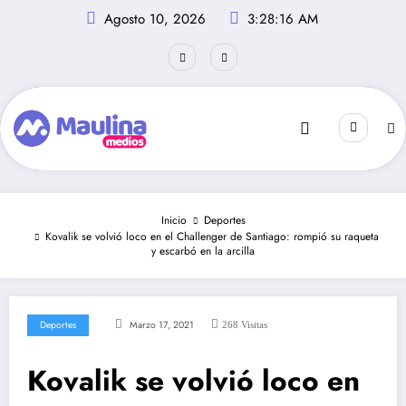
Saltar
Agosto 10, 2026
3:28:16 AM
al
contenido
Inicio
Deportes
Kovalik se volvió loco en el Challenger de Santiago: rompió su raqueta
y escarbó en la arcilla
Deportes
Marzo 17, 2021
268
Visitas
Kovalik se volvió loco en