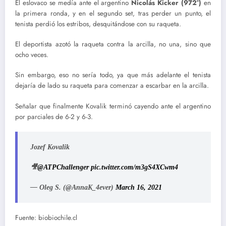
El eslovaco se medía ante el argentino
Nicolás Kicker (972°)
en
la primera ronda, y en el segundo set, tras perder un punto, el
tenista perdió los estribos, desquitándose con su raqueta.
El deportista azotó la raqueta contra la arcilla, no una, sino que
ocho veces.
Sin embargo, eso no sería todo, ya que más adelante el tenista
dejaría de lado su raqueta para comenzar a escarbar en la arcilla.
Señalar que finalmente Kovalik terminó cayendo ante el argentino
por parciales de 6-2 y 6-3.
Jozef Kovalik
🎥
@ATPChallenger
pic.twitter.com/m3gS4XCwm4
— Oleg S. (@AnnaK_4ever)
March 16, 2021
Fuente: biobiochile.cl