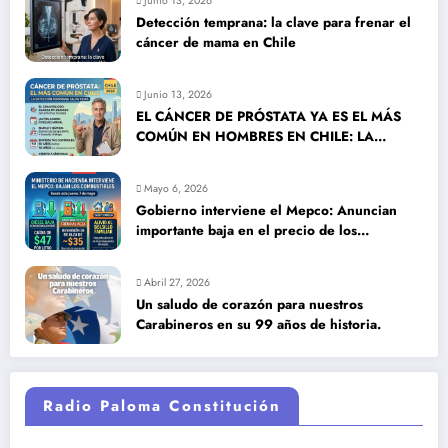
Junio 13, 2026
Detección temprana: la clave para frenar el
cáncer de mama en Chile
Junio 13, 2026
EL CÁNCER DE PRÓSTATA YA ES EL MÁS
COMÚN EN HOMBRES EN CHILE: LA
DETECCIÓN TEMPRANA SALVA VIDAS
Mayo 6, 2026
Gobierno interviene el Mepco: Anuncian
importante baja en el precio de los
combustibles
Abril 27, 2026
Un saludo de corazón para nuestros
Carabineros en su 99 años de historia.
Radio Paloma Constitución