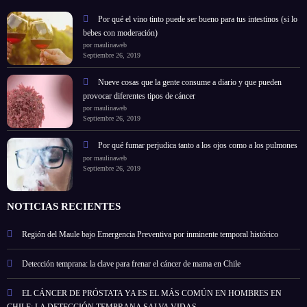
Por qué el vino tinto puede ser bueno para tus intestinos (si lo
bebes con moderación)
por maulinaweb
Septiembre 26, 2019
Nueve cosas que la gente consume a diario y que pueden
provocar diferentes tipos de cáncer
por maulinaweb
Septiembre 26, 2019
Por qué fumar perjudica tanto a los ojos como a los pulmones
por maulinaweb
Septiembre 26, 2019
NOTICIAS RECIENTES
Región del Maule bajo Emergencia Preventiva por inminente temporal histórico
Detección temprana: la clave para frenar el cáncer de mama en Chile
EL CÁNCER DE PRÓSTATA YA ES EL MÁS COMÚN EN HOMBRES EN
CHILE: LA DETECCIÓN TEMPRANA SALVA VIDAS