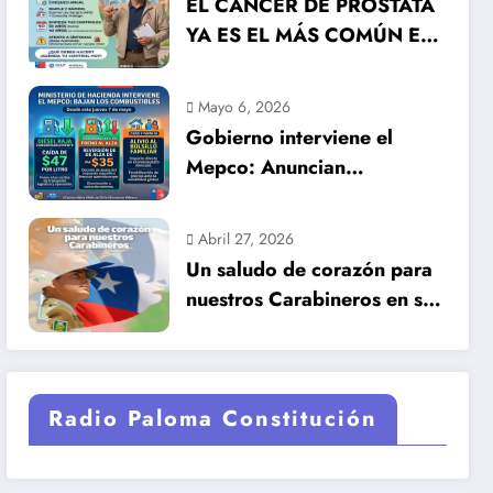
EL CÁNCER DE PRÓSTATA
YA ES EL MÁS COMÚN EN
HOMBRES EN CHILE: LA
DETECCIÓN TEMPRANA
Mayo 6, 2026
SALVA VIDAS
Gobierno interviene el
Mepco: Anuncian
importante baja en el
precio de los combustibles
Abril 27, 2026
Un saludo de corazón para
nuestros Carabineros en su
99 años de historia.
Radio Paloma Constitución