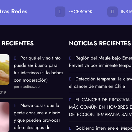
tras Redes
FACEBOOK
INS
 RECIENTES
NOTICIAS RECIENTES
Por qué el vino tinto
Región del Maule bajo Eme
puede ser bueno para
Preventiva por inminente tempor
tus intestinos (si lo bebes
Detección temprana: la clav
con moderación)
el cáncer de mama en Chile
por maulinaweb
2019
EL CÁNCER DE PRÓSTATA 
Nueve cosas que la
MÁS COMÚN EN HOMBRES EN
gente consume a diario
DETECCIÓN TEMPRANA SALV
y que pueden provocar
diferentes tipos de
Gobierno interviene el Mep