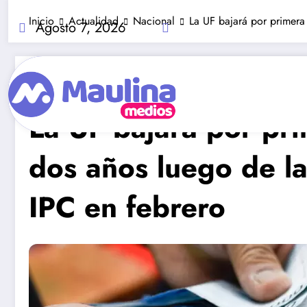
Saltar
Inicio
Actualidad
Nacional
La UF bajará por primera
al
Agosto 7, 2026
contenido
Nacional
Marzo 8, 2023
275
Visitas
La UF bajará por pr
dos años luego de la
IPC en febrero