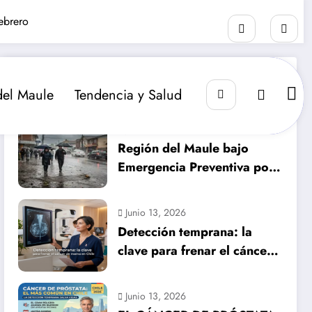
ebrero
RECIENTE
POPULAR
COMENTARIO
del Maule
Tendencia y Salud
Julio 14, 2026
Región del Maule bajo
Emergencia Preventiva por
inminente temporal
histórico
Junio 13, 2026
Detección temprana: la
clave para frenar el cáncer
de mama en Chile
Junio 13, 2026