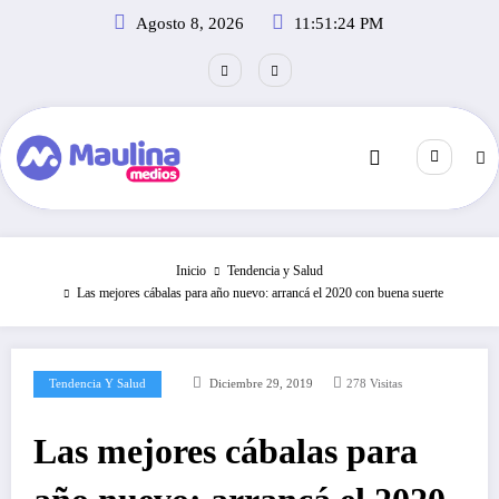
Saltar
Agosto 8, 2026
11:51:25 PM
al
contenido
Inicio
Tendencia y Salud
Las mejores cábalas para año nuevo: arrancá el 2020 con buena suerte
Tendencia Y Salud
Diciembre 29, 2019
278
Visitas
Las mejores cábalas para