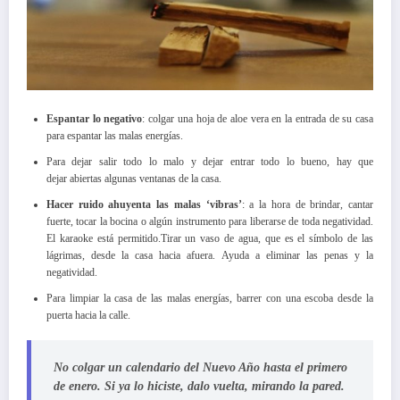
Espantar lo negativo
: colgar una hoja de aloe vera en la entrada de su casa
para espantar las malas energías.
Para dejar salir todo lo malo y dejar entrar todo lo bueno, hay que
dejar abiertas algunas ventanas de la casa.
Hacer ruido ahuyenta las malas ‘vibras’
: a la hora de brindar, cantar
fuerte, tocar la bocina o algún instrumento para liberarse de toda negatividad.
El karaoke está permitido.Tirar un vaso de agua, que es el símbolo de las
lágrimas, desde la casa hacia afuera. Ayuda a eliminar las penas y la
negatividad.
Para limpiar la casa de las malas energías, barrer con una escoba desde la
puerta hacia la calle.
No colgar un calendario del Nuevo Año hasta el primero
de enero. Si ya lo hiciste, dalo vuelta, mirando la pared.