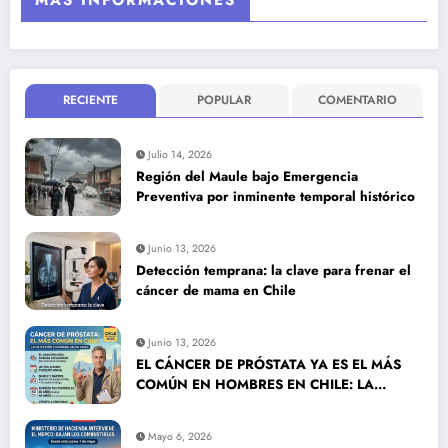
MÁS INFORMACIONES
RECIENTE
POPULAR
COMENTARIO
Julio 14, 2026
Región del Maule bajo Emergencia
Preventiva por inminente temporal histórico
Junio 13, 2026
Detección temprana: la clave para frenar el
cáncer de mama en Chile
Junio 13, 2026
EL CÁNCER DE PRÓSTATA YA ES EL MÁS
COMÚN EN HOMBRES EN CHILE: LA
DETECCIÓN TEMPRANA SALVA VIDAS
Mayo 6, 2026