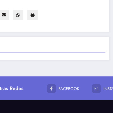
tras Redes
FACEBOOK
INS