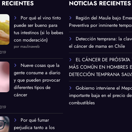
 RECIENTES
NOTICIAS RECIENTES
Por qué el vino tinto
Región del Maule bajo Eme
puede ser bueno para
Preventiva por inminente tempor
tus intestinos (si lo bebes
Detección temprana: la clav
con moderación)
el cáncer de mama en Chile
por maulinaweb
2019
EL CÁNCER DE PRÓSTATA 
Nueve cosas que la
MÁS COMÚN EN HOMBRES EN
gente consume a diario
DETECCIÓN TEMPRANA SALV
y que pueden provocar
diferentes tipos de
Gobierno interviene el Mep
cáncer
importante baja en el precio de
combustibles
2019
Por qué fumar
perjudica tanto a los