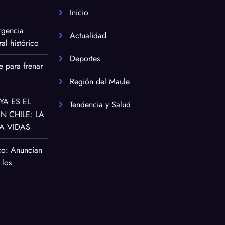
Inicio
rgencia
Actualidad
al histórico
Deportes
e para frenar
Región del Maule
YA ES EL
Tendencia y Salud
 CHILE: LA
A VIDAS
co: Anuncian
 los