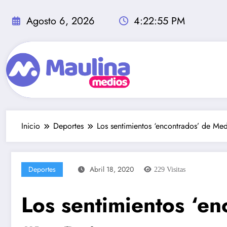
Saltar
al
Agosto 6, 2026
4:22:56 PM
contenido
Inicio
Deportes
Los sentimientos ‘encontrados’ de Med
Deportes
Abril 18, 2020
229
Visitas
Los sentimientos ‘e