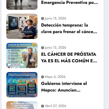
Emergencia Preventiva por
inminente temporal
histórico
Junio 13, 2026
Detección temprana: la
clave para frenar el cáncer
de mama en Chile
Junio 13, 2026
EL CÁNCER DE PRÓSTATA
YA ES EL MÁS COMÚN EN
HOMBRES EN CHILE: LA
DETECCIÓN TEMPRANA
Mayo 6, 2026
SALVA VIDAS
Gobierno interviene el
Mepco: Anuncian
importante baja en el
precio de los combustibles
Abril 27, 2026