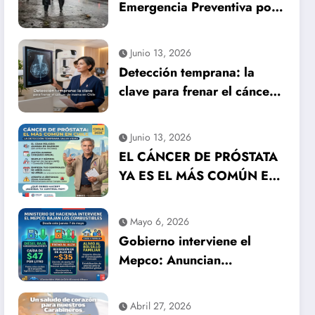
Emergencia Preventiva por
inminente temporal
histórico
Junio 13, 2026
Detección temprana: la
clave para frenar el cáncer
de mama en Chile
Junio 13, 2026
EL CÁNCER DE PRÓSTATA
YA ES EL MÁS COMÚN EN
HOMBRES EN CHILE: LA
DETECCIÓN TEMPRANA
Mayo 6, 2026
SALVA VIDAS
Gobierno interviene el
Mepco: Anuncian
importante baja en el
precio de los combustibles
Abril 27, 2026