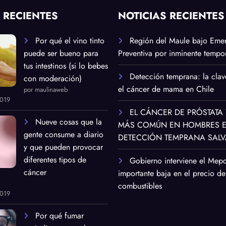
 RECIENTES
NOTICIAS RECIENTES
Por qué el vino tinto
Región del Maule bajo Eme
puede ser bueno para
Preventiva por inminente tempor
tus intestinos (si lo bebes
Detección temprana: la clav
con moderación)
el cáncer de mama en Chile
por maulinaweb
2019
EL CÁNCER DE PRÓSTATA 
Nueve cosas que la
MÁS COMÚN EN HOMBRES EN
gente consume a diario
DETECCIÓN TEMPRANA SALV
y que pueden provocar
diferentes tipos de
Gobierno interviene el Mep
cáncer
importante baja en el precio de
combustibles
2019
Por qué fumar