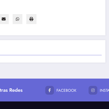
tras Redes
FACEBOOK
INS