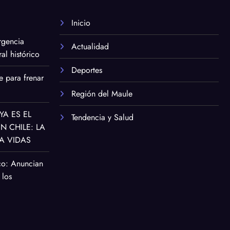
Inicio
rgencia
Actualidad
al histórico
Deportes
e para frenar
Región del Maule
YA ES EL
Tendencia y Salud
 CHILE: LA
A VIDAS
co: Anuncian
 los