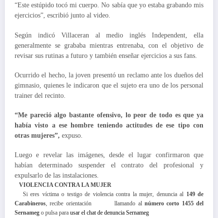
“Este estúpido tocó mi cuerpo. No sabía que yo estaba grabando mis
ejercicios”, escribió junto al video.
Según indicó Villaceran al medio inglés Independent, ella
generalmente se grababa mientras entrenaba, con el objetivo de
revisar sus rutinas a futuro y también enseñar ejercicios a sus fans.
Ocurrido el hecho, la joven presentó un reclamo ante los dueños del
gimnasio, quienes le indicaron que el sujeto era uno de los personal
trainer del recinto.
“Me pareció algo bastante ofensivo, lo peor de todo es que ya
había visto a ese hombre teniendo actitudes de ese tipo con
otras mujeres”,
expuso.
Luego e revelar las imágenes, desde el lugar confirmaron que
habían determinado suspender el contrato del profesional y
expulsarlo de las instalaciones.
VIOLENCIA CONTRA LA MUJER
Si eres víctima o testigo de violencia contra la mujer, denuncia al
149 de
Carabineros
, recibe orientación llamando al
número corto 1455 del
Sernameg
o pulsa para
usar el chat de denuncia Sernameg