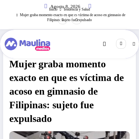
Saltar
Agosto 8, 2026
al
Inicio
Tendencia y Salud
contenido
Mujer graba momento exacto en que es víctima de acoso en gimnasio de
Filipinas: sujeto fue expulsado
Tendencia Y Salud
Junio 11, 2021
311
Visitas
Mujer graba momento
exacto en que es víctima de
acoso en gimnasio de
Filipinas: sujeto fue
expulsado