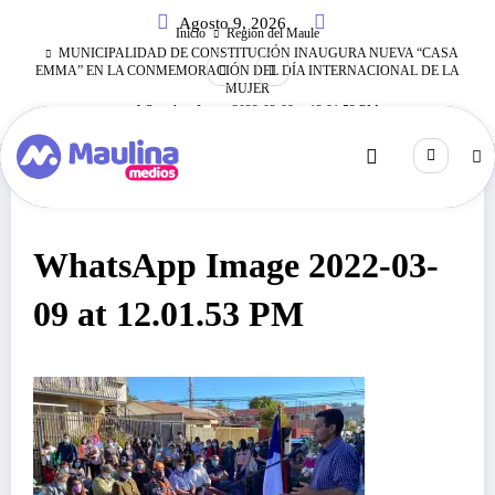
Saltar
Agosto 9, 2026
al
Inicio
Región del Maule
contenido
MUNICIPALIDAD DE CONSTITUCIÓN INAUGURA NUEVA “CASA
EMMA” EN LA CONMEMORACIÓN DEL DÍA INTERNACIONAL DE LA
MUJER
WhatsApp Image 2022-03-09 at 12.01.53 PM
Marzo 9, 2022
143
Visitas
WhatsApp Image 2022-03-
09 at 12.01.53 PM