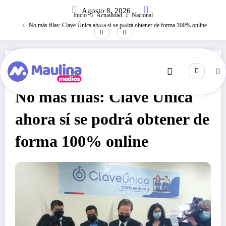
Saltar
Agosto 8, 2026
al
Inicio
Actualidad
Nacional
contenido
No más filas: Clave Única ahora sí se podrá obtener de forma 100% online
Nacional
Enero 6, 2021
230
Visitas
No más filas: Clave Única
ahora sí se podrá obtener de
forma 100% online