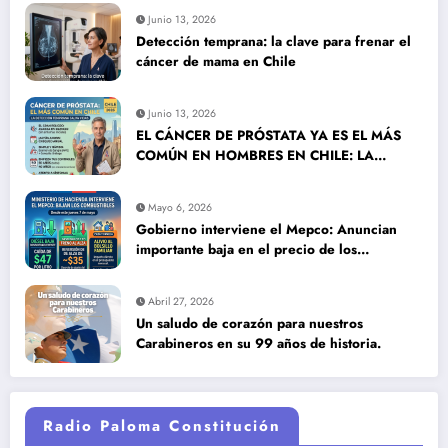
Junio 13, 2026
Detección temprana: la clave para frenar el
cáncer de mama en Chile
Junio 13, 2026
EL CÁNCER DE PRÓSTATA YA ES EL MÁS
COMÚN EN HOMBRES EN CHILE: LA
DETECCIÓN TEMPRANA SALVA VIDAS
Mayo 6, 2026
Gobierno interviene el Mepco: Anuncian
importante baja en el precio de los
combustibles
Abril 27, 2026
Un saludo de corazón para nuestros
Carabineros en su 99 años de historia.
Radio Paloma Constitución