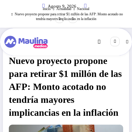
Saltar
Agosto 9, 2026
al
Inicio
Actualidad
Nacional
contenido
Nuevo proyecto propone para retirar $1 millón de las AFP: Monto acotado no
tendría mayores implicancias en la inflación
Nacional
Abril 4, 2022
280
Visitas
Nuevo proyecto propone
para retirar $1 millón de las
AFP: Monto acotado no
tendría mayores
implicancias en la inflación