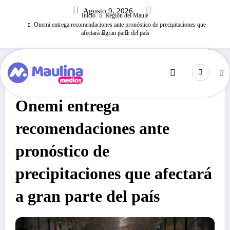
Saltar
Agosto 9, 2026
al
Inicio
Región del Maule
contenido
Onemi entrega recomendaciones ante pronóstico de precipitaciones que
afectará a gran parte del país
Región Del Maule
Abril 26, 2022
282
Visitas
Onemi entrega
recomendaciones ante
pronóstico de
precipitaciones que afectará
a gran parte del país