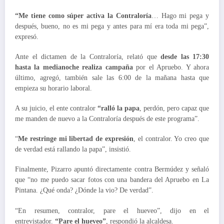
“Me tiene como súper activa la Contraloría
… Hago mi pega y
después, bueno, no es mi pega y antes para mí era toda mi pega”,
expresó.
Ante el dictamen de la Contraloría, relató que
desde las 17:30
hasta la medianoche realiza campaña
por el Apruebo. Y ahora
último, agregó, también sale las 6:00 de la mañana hasta que
empieza su horario laboral.
A su juicio, el ente contralor
“ralló la papa
, perdón, pero capaz que
me manden de nuevo a la Contraloría después de este programa”.
“
Me restringe mi libertad de expresión
, el contralor. Yo creo que
de verdad está rallando la papa”, insistió.
Finalmente, Pizarro apuntó directamente contra Bermúdez y señaló
que “no me puedo sacar fotos con una bandera del Apruebo en La
Pintana. ¿Qué onda? ¿Dónde la vio? De verdad”.
“En resumen, contralor, pare el hueveo”, dijo en el
entrevistador.
“Pare el hueveo”
, respondió la alcaldesa.