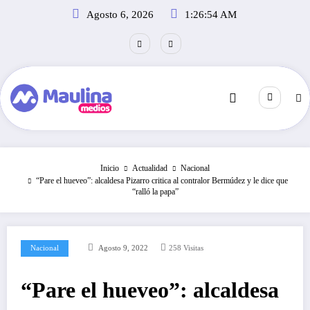
Saltar
Agosto 6, 2026
1:26:55 AM
al
contenido
Inicio
Actualidad
Nacional
“Pare el hueveo”: alcaldesa Pizarro critica al contralor Bermúdez y le dice que
“ralló la papa”
Nacional
Agosto 9, 2022
258
Visitas
“Pare el hueveo”: alcaldesa