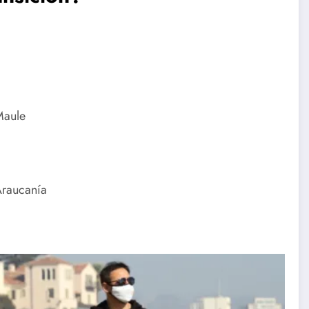
Maule
 Araucanía