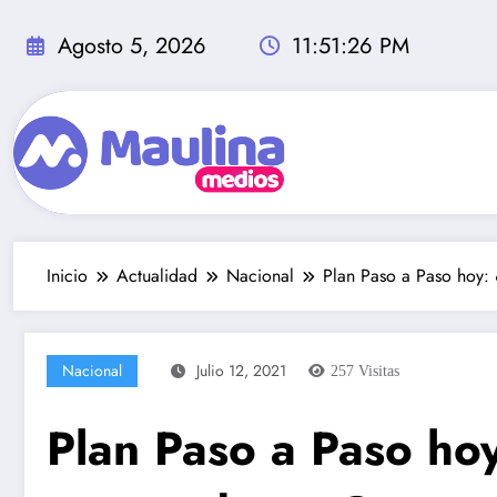
Saltar
al
Agosto 5, 2026
11:51:28 PM
contenido
Inicio
Actualidad
Nacional
Plan Paso a Paso hoy:
Nacional
Julio 12, 2021
257
Visitas
Plan Paso a Paso h