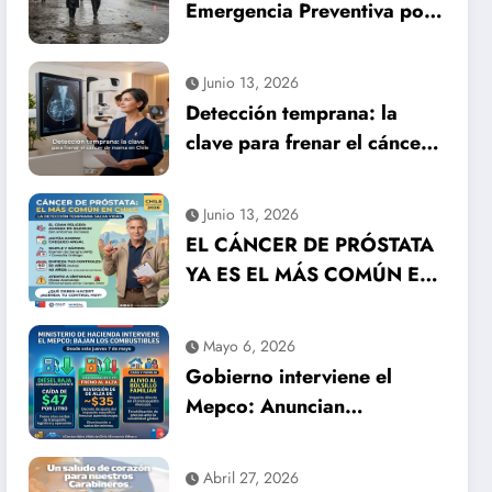
Emergencia Preventiva por
inminente temporal
histórico
Junio 13, 2026
Detección temprana: la
clave para frenar el cáncer
de mama en Chile
Junio 13, 2026
EL CÁNCER DE PRÓSTATA
YA ES EL MÁS COMÚN EN
HOMBRES EN CHILE: LA
DETECCIÓN TEMPRANA
Mayo 6, 2026
SALVA VIDAS
Gobierno interviene el
Mepco: Anuncian
importante baja en el
precio de los combustibles
Abril 27, 2026