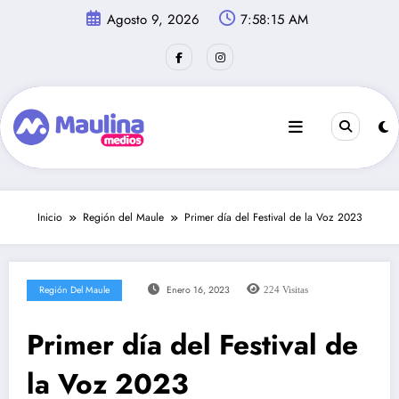
Saltar
Agosto 9, 2026
7:58:16 AM
al
contenido
Inicio
Región del Maule
Primer día del Festival de la Voz 2023
Región Del Maule
Enero 16, 2023
224
Visitas
Primer día del Festival de
la Voz 2023