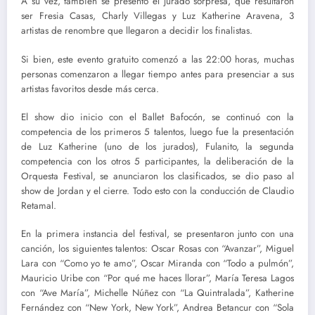
A su vez, también se presentó el jurado sorpresa, que resultaron
ser Fresia Casas, Charly Villegas y Luz Katherine Aravena, 3
artistas de renombre que llegaron a decidir los finalistas.
Si bien, este evento gratuito comenzó a las 22:00 horas, muchas
personas comenzaron a llegar tiempo antes para presenciar a sus
artistas favoritos desde más cerca.
El show dio inicio con el Ballet Bafocón, se continuó con la
competencia de los primeros 5 talentos, luego fue la presentación
de Luz Katherine (uno de los jurados), Fulanito, la segunda
competencia con los otros 5 participantes, la deliberación de la
Orquesta Festival, se anunciaron los clasificados, se dio paso al
show de Jordan y el cierre. Todo esto con la conducción de Claudio
Retamal.
En la primera instancia del festival, se presentaron junto con una
canción, los siguientes talentos: Oscar Rosas con “Avanzar”, Miguel
Lara con “Como yo te amo”, Oscar Miranda con “Todo a pulmón”,
Mauricio Uribe con “Por qué me haces llorar”, María Teresa Lagos
con “Ave María”, Michelle Núñez con “La Quintralada”, Katherine
Fernández con “New York, New York”, Andrea Betancur con “Sola