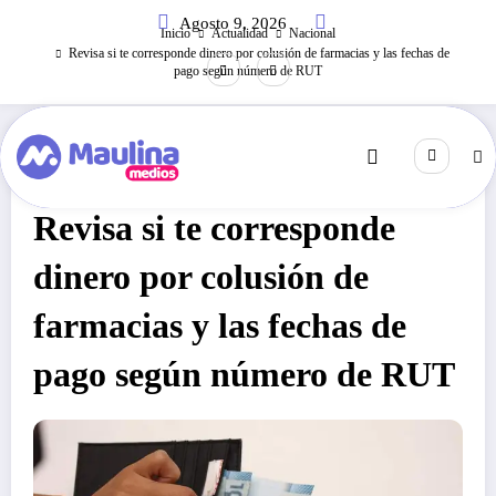
Saltar
Agosto 9, 2026
al
Inicio
Actualidad
Nacional
contenido
Revisa si te corresponde dinero por colusión de farmacias y las fechas de
pago según número de RUT
Nacional
Diciembre 15, 2020
215
Visitas
Revisa si te corresponde
dinero por colusión de
farmacias y las fechas de
pago según número de RUT