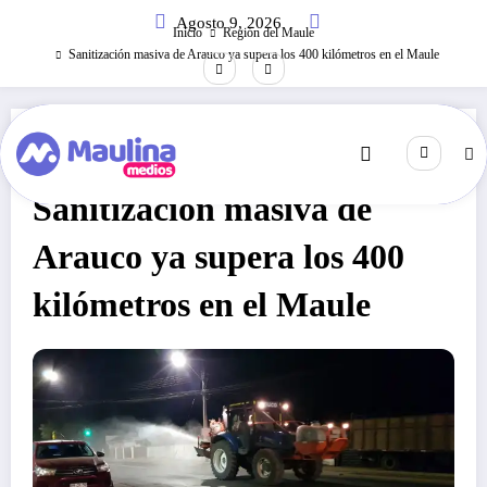
Saltar
Agosto 9, 2026
al
Inicio
Región del Maule
contenido
Sanitización masiva de Arauco ya supera los 400 kilómetros en el Maule
Región Del Maule
Abril 14, 2020
251
Visitas
Sanitización masiva de
Arauco ya supera los 400
kilómetros en el Maule