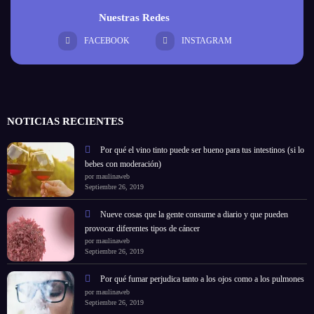
Nuestras Redes
FACEBOOK
INSTAGRAM
NOTICIAS RECIENTES
Por qué el vino tinto puede ser bueno para tus intestinos (si lo
bebes con moderación)
por maulinaweb
Septiembre 26, 2019
Nueve cosas que la gente consume a diario y que pueden
provocar diferentes tipos de cáncer
por maulinaweb
Septiembre 26, 2019
Por qué fumar perjudica tanto a los ojos como a los pulmones
por maulinaweb
Septiembre 26, 2019